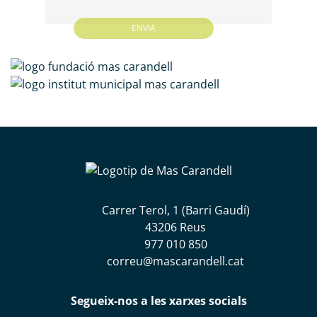
Carrer Terol, 1 (Barri Gaudí)
43206 Reus
977 010 850
correu@mascarandell.cat
Segueix-nos a les xarxes socials