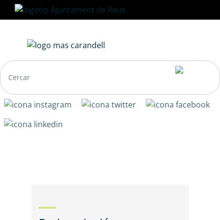
Vés
al
contingut
Navegació
principal