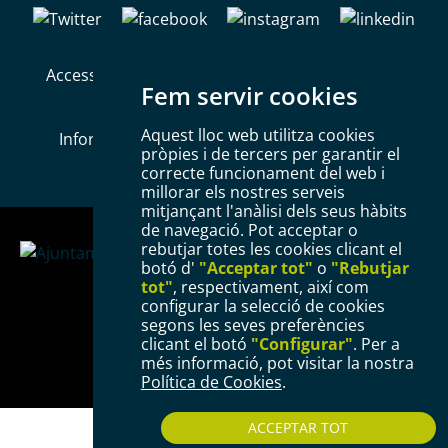
Accessibilitat
Mapa web
Política de Cookies
Fem servir cookies
Avís legal
Política de privacitat
Aquest lloc web utilitza cookies
Informació Bàsica RGPD
Configurar Cookies
pròpies i de tercers per garantir el
correcte funcionament del web i
millorar els nostres serveis
mitjançant l'anàlisi dels seus hàbits
de navegació. Pot acceptar o
rebutjar totes les cookies clicant el
botó d'
"Acceptar tot"
o
"Rebutjar
Plaça del Mercadal ·
tot"
, respectivament, així com
43201 Reus
configurar la selecció de cookies
977 010 010
segons les seves preferències
clicant el botó
"Configurar"
. Per a
ajuntament@reus.cat
|
més informació, pot visitar la nostra
reus.cat
Política de Cookies
.
ACCEPTAR TOT