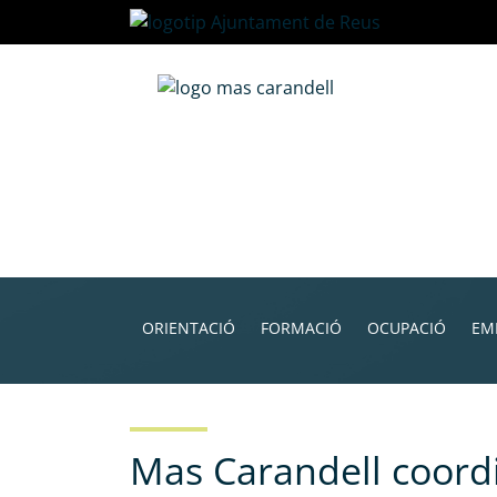
Vés
al
contingut
Navegació
principal
ORIENTACIÓ
FORMACIÓ
OCUPACIÓ
EM
Mas Carandell coordi