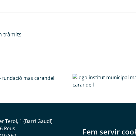
 tràmits
er Terol, 1 (Barri Gaudí)
6 Reus
Fem servir coo
010 850