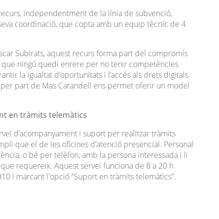
recurs, independentment de la línia de subvenció,
 seva coordinació, que copta amb un equip tècnic de 4
scar Subirats, aquest recurs forma part del compromís
lem que ningú quedi enrere per no tenir competències
ntir la igualtat d’oportunitats i l’accés als drets digitals
ei per part de Mas Carandell ens permet oferir un model
t en tràmits telemàtics
vei d’acompanyament i suport per realitzar tràmits
pli que el de les oficines d’atenció presencial. Personal
ncia, o bé per telèfon, amb la persona interessada i li
ts que requereix. Aquest servei funciona de 8 a 20 h
 010 i marcant l'opció “Suport en tràmits telemàtics”.