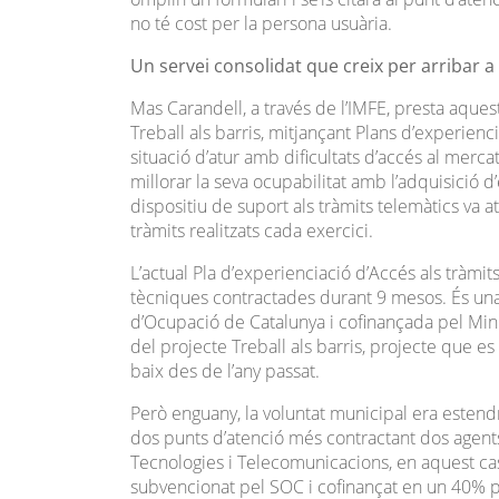
no té cost per la persona usuària.
Un servei consolidat que creix per arribar a 
Mas Carandell, a través de l’IMFE, presta aqu
Treball als barris, mitjançant Plans d’experie
situació d’atur amb dificultats d’accés al mercat
millorar la seva ocupabilitat amb l’adquisició 
dispositiu de suport als tràmits telemàtics va 
tràmits realitzats cada exercici.
L’actual Pla d’experienciació d’Accés als tràm
tècniques contractades durant 9 mesos. És una
d’Ocupació de Catalunya i cofinançada pel Mini
del projecte Treball als barris, projecte que
baix des de l’any passat.
Però enguany, la voluntat municipal era estendre
dos punts d’atenció més contractant dos agents
Tecnologies i Telecomunicacions, en aquest ca
subvencionat pel SOC i cofinançat en un 40% p