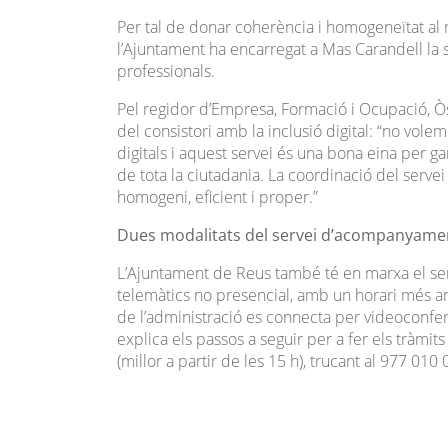
Per tal de donar coherència i homogeneïtat al 
l’Ajuntament ha encarregat a Mas Carandell la
professionals.
Pel regidor d’Empresa, Formació i Ocupació, Ò
del consistori amb la inclusió digital: “no vo
digitals i aquest servei és una bona eina per gara
de tota la ciutadania. La coordinació del serv
homogeni, eficient i proper.”
Dues modalitats del servei d’acompanyamen
L’Ajuntament de Reus també té en marxa el ser
telemàtics no presencial, amb un horari més am
de l’administració es connecta per videoconferè
explica els passos a seguir per a fer els tràmi
(millor a partir de les 15 h), trucant al 977 010