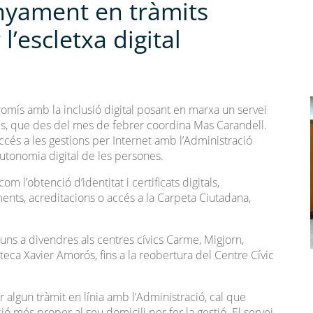
nyament en tràmits
l’escletxa digital
omís amb la inclusió digital posant en marxa un servei
s, que des del mes de febrer coordina Mas Carandell.
’accés a les gestions per Internet amb l’Administració
utonomia digital de les persones.
m l’obtenció d’identitat i certificats digitals,
ments, acreditacions o accés a la Carpeta Ciutadana,
luns a divendres als centres cívics Carme, Migjorn,
ioteca Xavier Amorós, fins a la reobertura del Centre Cívic
 algun tràmit en línia amb l’Administració, cal que
ció més proper al seu domicili per fer la gestió. El servei