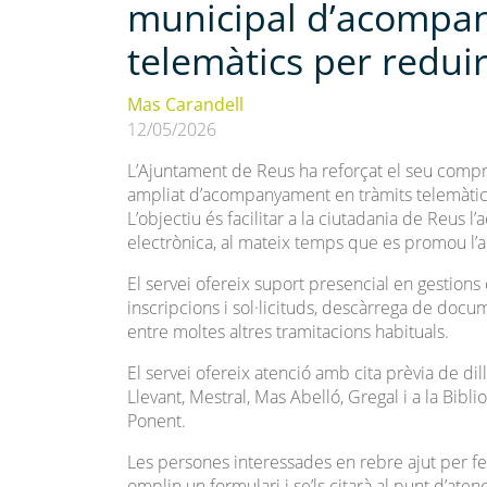
municipal d’acompa
telemàtics per reduir 
Mas Carandell
12/05/2026
L’Ajuntament de Reus ha reforçat el seu compr
ampliat d’acompanyament en tràmits telemàtic
L’objectiu és facilitar a la ciutadania de Reus l
electrònica, al mateix temps que es promou l’a
El servei ofereix suport presencial en gestions co
inscripcions i sol·licituds, descàrrega de docu
entre moltes altres tramitacions habituals.
El servei ofereix atenció amb cita prèvia de dil
Llevant, Mestral, Mas Abelló, Gregal i a la Bibl
Ponent.
Les persones interessades en rebre ajut per fer
omplin un formulari i se’ls citarà al punt d’aten