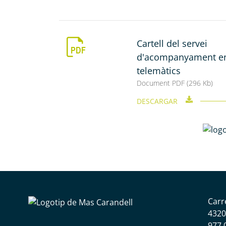
Cartell del servei
d'acompanyament en
telemàtics
Document PDF (296 Kb)
DESCARGAR
Carr
4320
977 