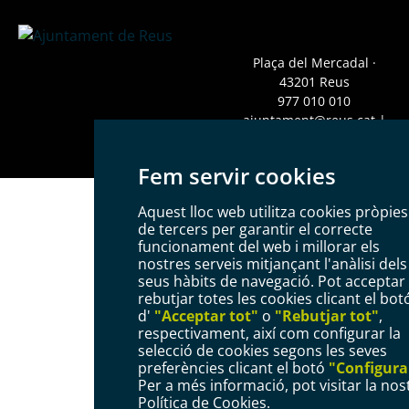
Plaça del Mercadal ·
43201 Reus
977 010 010
ajuntament@reus.cat
|
reus.cat
Fem servir cookies
Aquest lloc web utilitza cookies pròpies 
de tercers per garantir el correcte
funcionament del web i millorar els
nostres serveis mitjançant l'anàlisi dels
seus hàbits de navegació. Pot acceptar
rebutjar totes les cookies clicant el bot
d'
"Acceptar tot"
o
"Rebutjar tot"
,
respectivament, així com configurar la
selecció de cookies segons les seves
preferències clicant el botó
"Configura
Per a més informació, pot visitar la nos
Política de Cookies
.