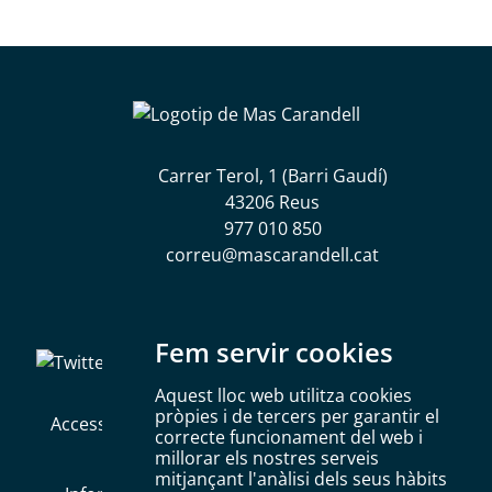
Carrer Terol, 1 (Barri Gaudí)
43206 Reus
977 010 850
correu@mascarandell.cat
Segueix-nos a les xarxes socials
Fem servir cookies
Aquest lloc web utilitza cookies
pròpies i de tercers per garantir el
Accessibilitat
Mapa web
Política de Cookies
correcte funcionament del web i
millorar els nostres serveis
Avís legal
Política de privacitat
mitjançant l'anàlisi dels seus hàbits