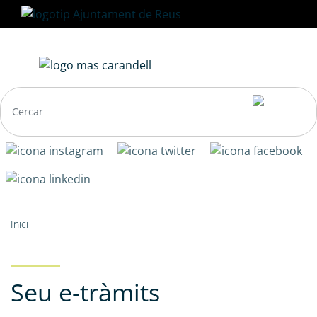
Vés
al
contingut
Navegació
Fil
Inici
principal
d'ariadna
Seu e-tràmits