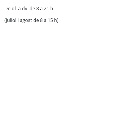
De dl. a dv. de 8 a 21 h
(juliol i agost de 8 a 15 h).