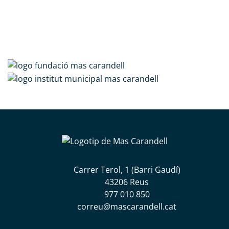
Carrer Terol, 1 (Barri Gaudí)
43206 Reus
977 010 850
correu@mascarandell.cat