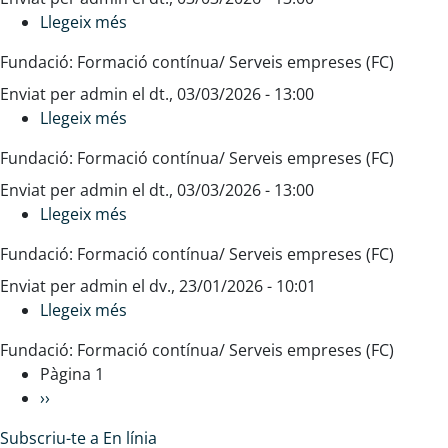
Llegeix més
espai
sobre
educatiu
Recursos
Fundació: Formació contínua/ Serveis empreses (FC)
pel
Enviat per
admin
monitoratge
el
dt., 03/03/2026 - 13:00
Llegeix més
sobre
Office
Fundació: Formació contínua/ Serveis empreses (FC)
365
Enviat per
admin
el
dt., 03/03/2026 - 13:00
Llegeix més
sobre
Alumnat
Fundació: Formació contínua/ Serveis empreses (FC)
amb
Enviat per
admin
necessitats
el
dv., 23/01/2026 - 10:01
Llegeix més
educatives
sobre
especials
Fes
Fundació: Formació contínua/ Serveis empreses (FC)
les
Paginació
Pàgina 1
paus
Next
››
amb
page
el
Subscriu-te a En línia