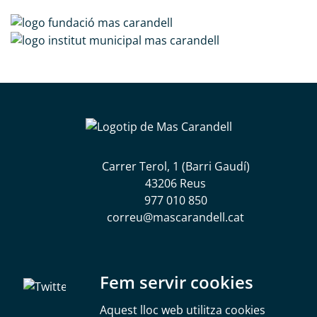
menjar
gràcies
a
la
psiconutrició
Carrer Terol, 1 (Barri Gaudí)
43206 Reus
977 010 850
correu@mascarandell.cat
Segueix-nos a les xarxes socials
Fem servir cookies
Aquest lloc web utilitza cookies