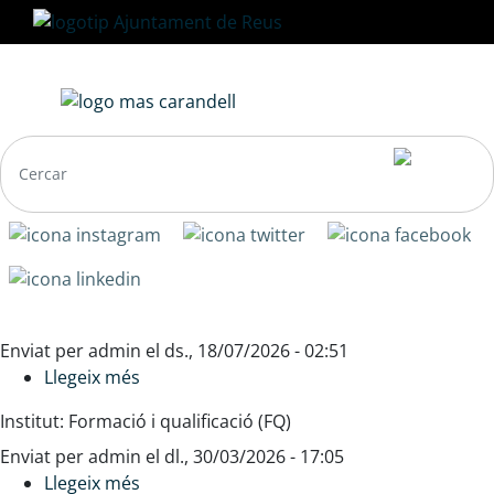
Vés
al
contingut
Navegació
Enviat per
admin
el
ds., 18/07/2026 - 02:51
principal
Llegeix més
sobre
Característiques
Institut: Formació i qualificació (FQ)
del
Enviat per
admin
desenvolupament
el
dl., 30/03/2026 - 17:05
Llegeix més
infantil
sobre