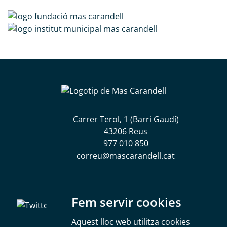
Carrer Terol, 1 (Barri Gaudí)
43206 Reus
977 010 850
correu@mascarandell.cat
Segueix-nos a les xarxes socials
Fem servir cookies
Aquest lloc web utilitza cookies