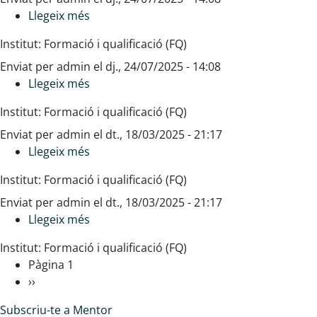
Llegeix més
de
sobre
productes
Tramitació
Institut: Formació i qualificació (FQ)
farmacèutics
de
Enviat per
admin
la
el
dj., 24/07/2025 - 14:08
Llegeix més
facturació
sobre
de
Mapes
Institut: Formació i qualificació (FQ)
receptes
i
Enviat per
admin
dispositius
el
dt., 18/03/2025 - 21:17
Llegeix més
de
sobre
risc
Formació
Institut: Formació i qualificació (FQ)
en
i
Enviat per
admin
el
desenvolupament
el
dt., 18/03/2025 - 21:17
Llegeix més
transport
de
sobre
sanitari
recursos
Selecció
Institut: Formació i qualificació (FQ)
humans
de
Paginació
Pàgina 1
personal
Next
››
page
Subscriu-te a Mentor