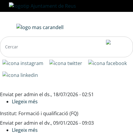
Vés
al
contingut
Navegació
Enviat per
admin
el
ds., 18/07/2026 - 02:51
principal
Llegeix més
sobre
Característiques
Institut: Formació i qualificació (FQ)
del
Enviat per
admin
desenvolupament
el
dv., 09/01/2026 - 09:03
Llegeix més
infantil
sobre