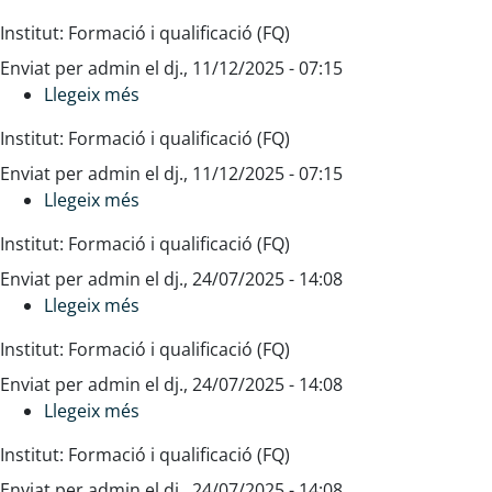
de
Administració
Institut: Formació i qualificació (FQ)
0
i
Enviat per
admin
a
tramitació
el
dj., 11/12/2025 - 07:15
Llegeix més
6
de
sobre
anys
la
Dispositius
Institut: Formació i qualificació (FQ)
documentació
de
Enviat per
admin
farmacèutica
riscos
el
dj., 11/12/2025 - 07:15
Llegeix més
(SAN_
previsibles
sobre
ATD_189)
en
Plans
Institut: Formació i qualificació (FQ)
l'organització
d'emergència
Enviat per
admin
d'emergències
,
el
dj., 24/07/2025 - 14:08
Llegeix més
(SAN_DRP_188)
planificació
sobre
i
Control
Institut: Formació i qualificació (FQ)
activació
de
Enviat per
admin
comandes
el
dj., 24/07/2025 - 14:08
Llegeix més
de
sobre
productes
Control
Institut: Formació i qualificació (FQ)
farmacèutics
del
Enviat per
admin
magatzem
el
dj., 24/07/2025 - 14:08