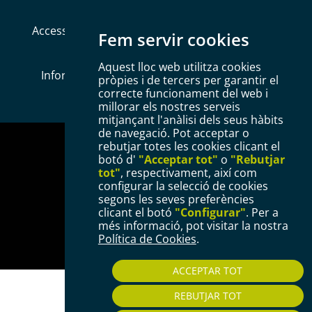
Accessibilitat
Mapa web
Política de Cookies
Fem servir cookies
Avís legal
Política de privacitat
Aquest lloc web utilitza cookies
Informació Bàsica RGPD
Configurar Cookies
pròpies i de tercers per garantir el
correcte funcionament del web i
millorar els nostres serveis
mitjançant l'anàlisi dels seus hàbits
de navegació. Pot acceptar o
rebutjar totes les cookies clicant el
botó d'
"Acceptar tot"
o
"Rebutjar
tot"
, respectivament, així com
configurar la selecció de cookies
segons les seves preferències
Plaça del Mercadal · 43201 Reus
clicant el botó
"Configurar"
. Per a
més informació, pot visitar la nostra
977 010 010
Política de Cookies
.
ajuntament@reus.cat
|
reus.cat
ACCEPTAR TOT
REBUTJAR TOT