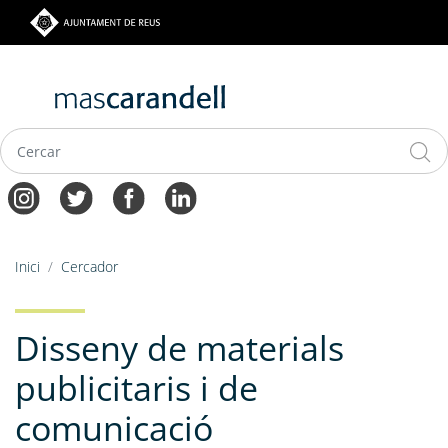
Vés
al
contingut
Navegació
Fil
Inici
Cercador
principal
d'ariadna
Disseny de materials
publicitaris i de
comunicació