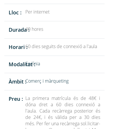
Per internet
Lloc :
40 hores
Durada :
60 dies seguits de connexió a l'aula
Horari :
En línia
Modalitat :
Comerç i màrqueting
Àmbit :
La primera matrícula és de 48€ i
Preu :
dóna dret a 60 dies connexió a
l'aula. Cada recàrrega posterior és
de 24€, i és vàlida per a 30 dies
més. Per fer una recàrrega sol.licitar-