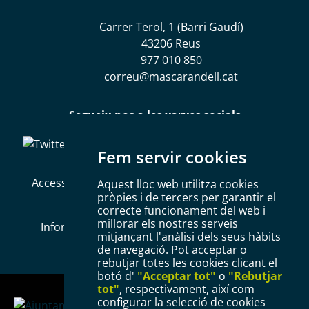
Carrer Terol, 1 (Barri Gaudí)
43206 Reus
977 010 850
correu@mascarandell.cat
Segueix-nos a les xarxes socials
Fem servir cookies
Accessibilitat
Mapa web
Política de Cookies
Aquest lloc web utilitza cookies
pròpies i de tercers per garantir el
Avís legal
Política de privacitat
correcte funcionament del web i
millorar els nostres serveis
Informació Bàsica RGPD
Configurar Cookies
mitjançant l'anàlisi dels seus hàbits
de navegació. Pot acceptar o
rebutjar totes les cookies clicant el
botó d'
"Acceptar tot"
o
"Rebutjar
tot"
, respectivament, així com
configurar la selecció de cookies