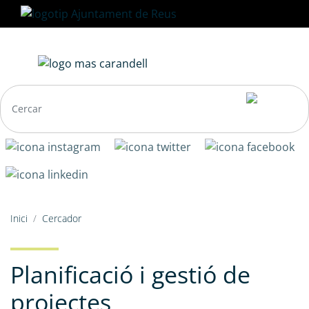
Vés
al
contingut
Navegació
Fil
Inici
Cercador
principal
d'ariadna
Planificació i gestió de
projectes