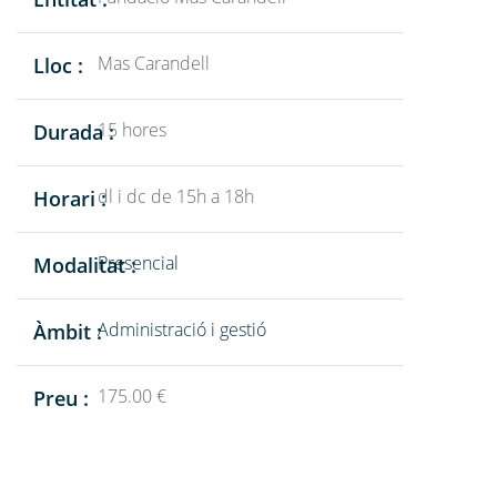
Mas Carandell
Lloc :
15 hores
Durada :
dl i dc de 15h a 18h
Horari :
Presencial
Modalitat :
Administració i gestió
Àmbit :
175.00 €
Preu :