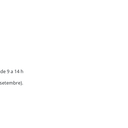
. de 9 a 14 h
e setembre).