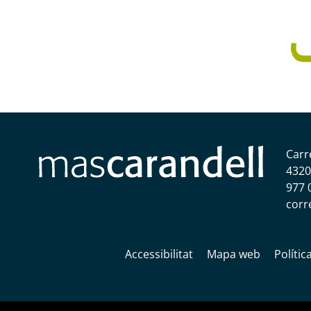
Carr
4320
977 
corr
Accessibilitat
Mapa web
Polític