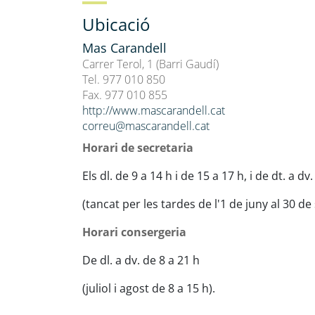
Ubicació
Mas Carandell
Carrer Terol, 1 (Barri Gaudí)
Tel. 977 010 850
Fax. 977 010 855
http://www.mascarandell.cat
correu@mascarandell.cat
Horari de secretaria
Els dl. de 9 a 14 h i de 15 a 17 h, i de dt. a dv
(tancat per les tardes de l'1 de juny al 30 d
Horari consergeria
De dl. a dv. de 8 a 21 h
(juliol i agost de 8 a 15 h).