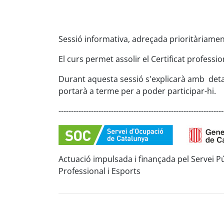
Sessió informativa, adreçada prioritàriamen
El curs permet assolir el
Certificat professio
Durant aquesta sessió s'explicarà amb deta
portarà a terme per a poder participar-hi.
------------------------------------------------------------------
Actuació impulsada i finançada pel Servei P
Professional i Esports