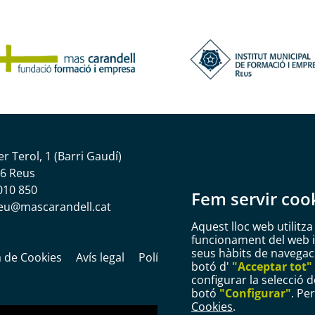
er Terol, 1 (Barri Gaudí)
6 Reus
010 850
Fem servir coo
eu@mascarandell.cat
Aquest lloc web utilitza
funcionament del web i m
seus hàbits de navegació
a de Cookies
Avís legal
Política de privacitat
Informaci
botó d'
"Acceptar tot"
configurar la selecció d
botó
"Configurar"
. Pe
Cookies
.