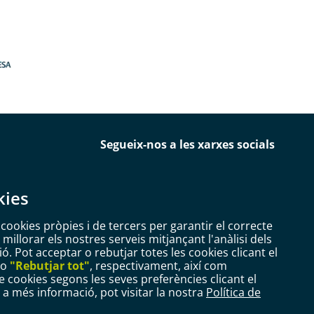
Segueix-nos a les xarxes socials
kies
 cookies pròpies i de tercers per garantir el correcte
illorar els nostres serveis mitjançant l'anàlisi dels
. Pot acceptar o rebutjar totes les cookies clicant el
ó Bàsica RGPD
Configurar Cookies
o
"Rebutjar tot"
, respectivament, així com
e cookies segons les seves preferències clicant el
r a més informació, pot visitar la nostra
Política de