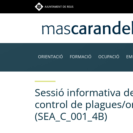
Vés
al
contingut
Navegació
principal
ORIENTACIÓ
FORMACIÓ
OCUPACIÓ
EM
Sessió informativa de
control de plagues/
(SEA_C_001_4B)