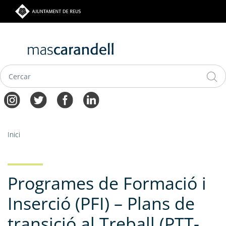
Vés
al
contingut
Navegació
Fil
Inici
principal
d'ariadna
Programes de Formació i
Inserció (PFI) – Plans de
transició al Treball (PTT-