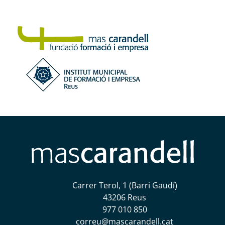
Carrer Terol, 1 (Barri Gaudí)
43206 Reus
977 010 850
correu@mascarandell.cat