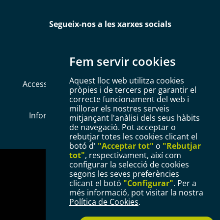
Segueix-nos a les xarxes socials
Fem servir cookies
Aquest lloc web utilitza cookies
Accessibilitat
Mapa web
Política de Cookies
pròpies i de tercers per garantir el
correcte funcionament del web i
Avís legal
Política de privacitat
millorar els nostres serveis
Informació Bàsica RGPD
Configurar Cookies
mitjançant l'anàlisi dels seus hàbits
de navegació. Pot acceptar o
rebutjar totes les cookies clicant el
botó d'
"Acceptar tot"
o
"Rebutjar
tot"
, respectivament, així com
configurar la selecció de cookies
segons les seves preferències
clicant el botó
"Configurar"
. Per a
més informació, pot visitar la nostra
Política de Cookies
.
Plaça del Mercadal · 43201 Reus