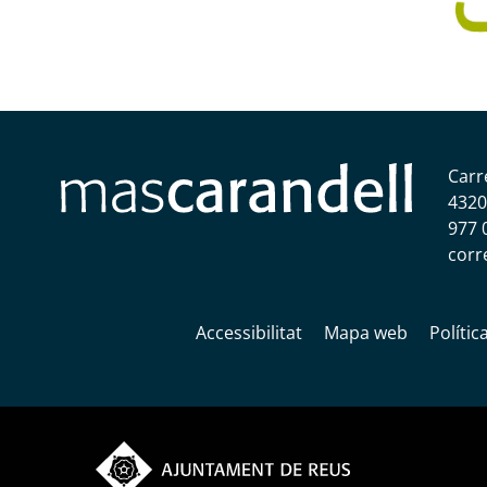
Carr
4320
977 
corr
Accessibilitat
Mapa web
Polític