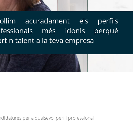
collim acuradament els perfils
ofessionals més idonis perquè
rtin talent a la teva empresa
andidatures per a qualsevol perfil professional