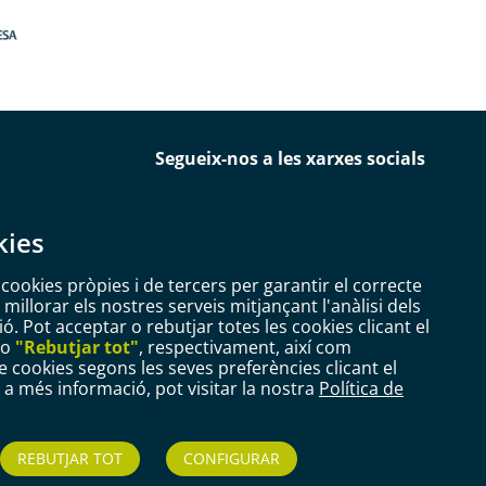
Segueix-nos a les xarxes socials
kies
 cookies pròpies i de tercers per garantir el correcte
illorar els nostres serveis mitjançant l'anàlisi dels
. Pot acceptar o rebutjar totes les cookies clicant el
ó Bàsica RGPD
Configurar Cookies
o
"Rebutjar tot"
, respectivament, així com
e cookies segons les seves preferències clicant el
r a més informació, pot visitar la nostra
Política de
REBUTJAR TOT
CONFIGURAR
 Reus
|
977 010 010
|
ajuntament@reus.cat
|
reus.cat