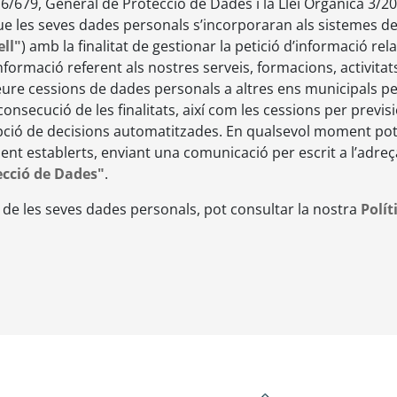
679, General de Protecció de Dades i la Llei Orgànica 3/20
que les seves dades personals s’incorporaran als sistemes 
ll"
) amb la finalitat de gestionar la petició d’informació rel
informació referent als nostres serveis, formacions, activitats
re cessions de dades personals a altres ens municipals per 
consecució de les finalitats, així com les cessions per previs
opció de decisions automatitzades. En qualsevol moment pot 
lment establerts, enviant una comunicació per escrit a l’adre
ecció de Dades"
.
de les seves dades personals, pot consultar la nostra
Polít