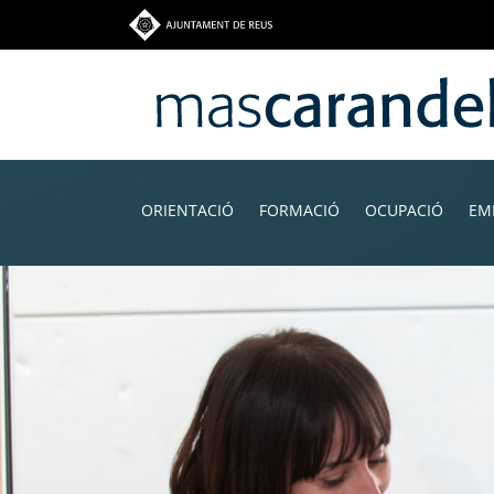
Vés
al
contingut
Navegació
principal
ORIENTACIÓ
FORMACIÓ
OCUPACIÓ
EM