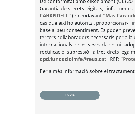
De conformitat amb elReglament (UE) 2016/
Garantia dels Drets Digitals, l’informem 
CARANDELL"
(en endavant
"Mas Carande
cas que així ho autoritzi, proporcionar-li 
base al seu consentiment. Es poden preveu
tercers col·laboradors necessaris per a la 
internacionals de les seves dades ni l’ad
rectificació, supressió i altres drets lega
dpd.fundacioimfe@reus.cat
, REF:
"Prot
Per a més informació sobre el tractament 