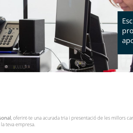
Es
pr
apo
sonal
, oferint-te una acurada tria i presentació de les millors c
 la teva empresa.