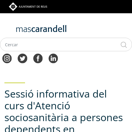
Vés
al
contingut
Navegació
principal
Sessió informativa del
curs d'Atenció
sociosanitària a persones
dependents en