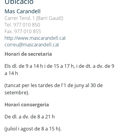
Ubicació
Mas Carandell
Carrer Terol, 1 (Barri Gaudí)
Tel. 977 010 850
Fax. 977 010 855
http://www.mascarandell.cat
correu@mascarandell.cat
Horari de secretaria
Els dl. de 9 a 14 h i de 15 a 17 h, i de dt. a dv. de 9
a 14 h
(tancat per les tardes de l'1 de juny al 30 de
setembre).
Horari consergeria
De dl. a dv. de 8 a 21 h
(juliol i agost de 8 a 15 h).