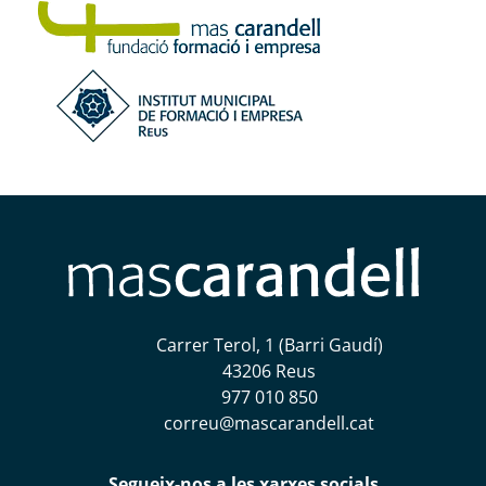
Carrer Terol, 1 (Barri Gaudí)
43206 Reus
977 010 850
correu@mascarandell.cat
Segueix-nos a les xarxes socials