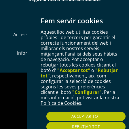
Fem servir cookies
Aquest lloc web utilitza cookies
Accessibilitat
Mapa web
Política de Cookies
pròpies i de tercers per garantir el
correcte funcionament del web i
Avís legal
Política de privacitat
millorar els nostres serveis
Informació Bàsica RGPD
Configurar Cookies
mitjançant l'anàlisi dels seus hàbits
de navegació. Pot acceptar o
rebutjar totes les cookies clicant el
botó d'
"Acceptar tot"
o
"Rebutjar
tot"
, respectivament, així com
configurar la selecció de cookies
segons les seves preferències
clicant el botó
"Configurar"
. Per a
més informació, pot visitar la nostra
Política de Cookies
.
Plaça del Mercadal · 43201 Reus
977 010 010
ACCEPTAR TOT
ajuntament@reus.cat
|
reus.cat
REBUTJAR TOT