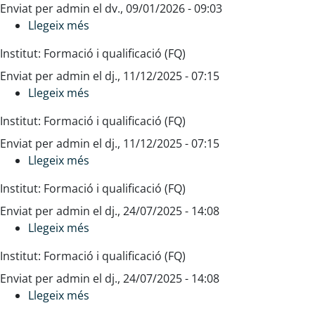
Enviat per
admin
Manipulació
el
dv., 09/01/2026 - 09:03
Llegeix més
d'aliments
sobre
Administració
Institut: Formació i qualificació (FQ)
i
Enviat per
admin
tramitació
el
dj., 11/12/2025 - 07:15
Llegeix més
de
sobre
la
Dispositius
Institut: Formació i qualificació (FQ)
documentació
de
Enviat per
admin
farmacèutica
riscos
el
dj., 11/12/2025 - 07:15
Llegeix més
(SAN_
previsibles
sobre
ATD_189)
en
Plans
Institut: Formació i qualificació (FQ)
l'organització
d'emergència
Enviat per
admin
d'emergències
,
el
dj., 24/07/2025 - 14:08
Llegeix més
(SAN_DRP_188)
planificació
sobre
i
Control
Institut: Formació i qualificació (FQ)
activació
de
Enviat per
admin
comandes
el
dj., 24/07/2025 - 14:08
Llegeix més
de
sobre
productes
Control