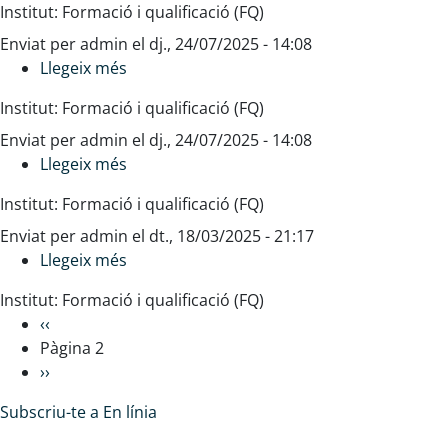
Institut: Formació i qualificació (FQ)
farmacèutics
del
Enviat per
admin
magatzem
el
dj., 24/07/2025 - 14:08
Llegeix més
de
sobre
productes
Tramitació
Institut: Formació i qualificació (FQ)
farmacèutics
de
Enviat per
admin
la
el
dj., 24/07/2025 - 14:08
Llegeix més
facturació
sobre
de
Mapes
Institut: Formació i qualificació (FQ)
receptes
i
Enviat per
admin
dispositius
el
dt., 18/03/2025 - 21:17
Llegeix més
de
sobre
risc
Formació
Institut: Formació i qualificació (FQ)
en
i
Paginació
Previous
‹‹
el
desenvolupament
page
Pàgina 2
transport
de
Next
››
sanitari
recursos
page
humans
Subscriu-te a En línia