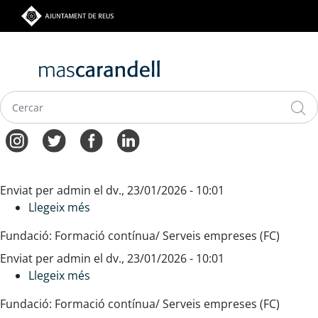
Vés
al
contingut
Navegació
Enviat per
admin
el
dv., 23/01/2026 - 10:01
principal
Llegeix més
sobre
Seguretat
Fundació: Formació contínua/ Serveis empreses (FC)
alimentària:
Enviat per
admin
Al·lergògens
el
dv., 23/01/2026 - 10:01
Llegeix més
sobre
Seguretat
Fundació: Formació contínua/ Serveis empreses (FC)
alimentària: