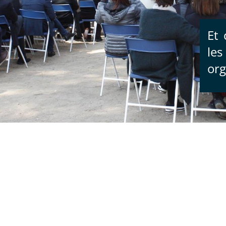
Et 
le
org