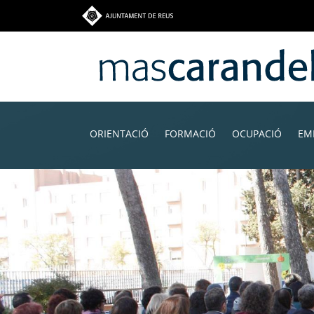
Vés
al
contingut
Navegació
principal
ORIENTACIÓ
FORMACIÓ
OCUPACIÓ
EM