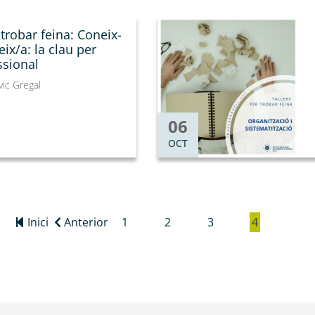
 trobar feina: Coneix-
eix/a: la clau per
ssional
vic Gregal
06
OCT
Primera
Inici
Pàgina
Anterior
Page
1
Page
2
Page
3
Current
4
pàgina
anterior
page