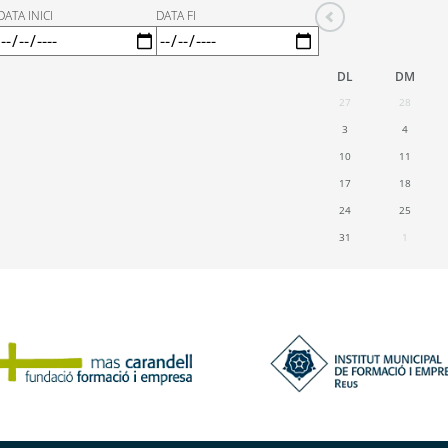
DATA INICI
DATA FI
DL
DM
27
28
3
4
10
11
17
18
24
25
31
1