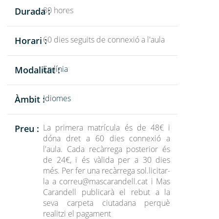
80 hores
Durada :
60 dies seguits de connexió a l'aula
Horari :
En línia
Modalitat :
Idiomes
Àmbit :
La primera matrícula és de 48€ i
Preu :
dóna dret a 60 dies connexió a
l'aula. Cada recàrrega posterior és
de 24€, i és vàlida per a 30 dies
més. Per fer una recàrrega sol.licitar-
la a
correu@mascarandell.cat
i Mas
Carandell publicarà el rebut a la
seva carpeta ciutadana perquè
realitzi el pagament