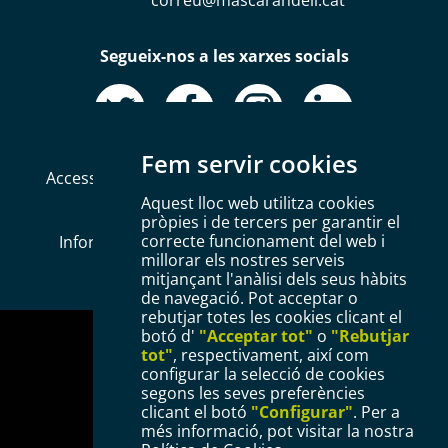
Segueix-nos a les xarxes socials
Fem servir cookies
Accessibilitat
Mapa web
Política de Cookies
Aquest lloc web utilitza cookies
Avís legal
Política de privacitat
pròpies i de tercers per garantir el
correcte funcionament del web i
Informació Bàsica RGPD
Configurar Cookies
millorar els nostres serveis
mitjançant l'anàlisi dels seus hàbits
de navegació. Pot acceptar o
rebutjar totes les cookies clicant el
botó d'
"Acceptar tot"
o
"Rebutjar
tot"
, respectivament, així com
configurar la selecció de cookies
segons les seves preferències
clicant el botó
"Configurar"
. Per a
més informació, pot visitar la nostra
Plaça del Mercadal · 43201 Reus