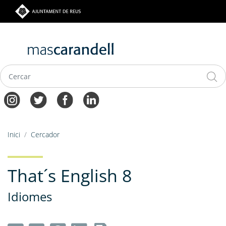
Vés
al
contingut
Navegació
Fil
Inici
Cercador
principal
d'ariadna
That´s English 8
Idiomes