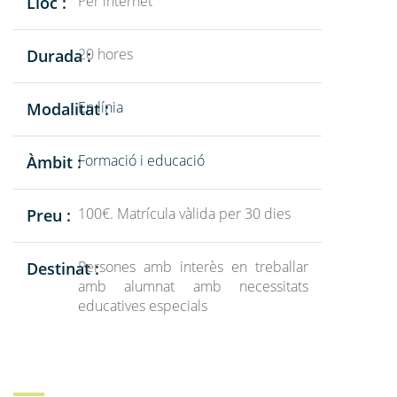
Per internet
Lloc :
20 hores
Durada :
En línia
Modalitat :
Formació i educació
Àmbit :
100€. Matrícula vàlida per 30 dies
Preu :
Persones amb interès en treballar
Destinat :
amb alumnat amb necessitats
educatives especials