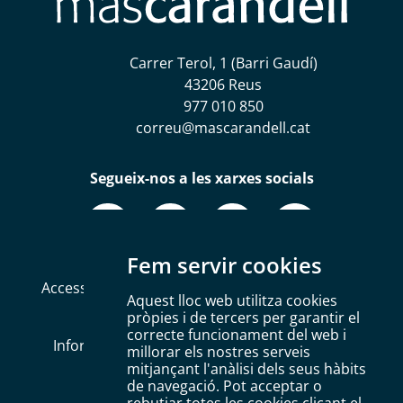
Carrer Terol, 1 (Barri Gaudí)
43206 Reus
977 010 850
correu@mascarandell.cat
Segueix-nos a les xarxes socials
Fem servir cookies
Accessibilitat
Mapa web
Política de Cookies
Aquest lloc web utilitza cookies
Avís legal
Política de privacitat
pròpies i de tercers per garantir el
correcte funcionament del web i
Informació Bàsica RGPD
Configurar Cookies
millorar els nostres serveis
mitjançant l'anàlisi dels seus hàbits
de navegació. Pot acceptar o