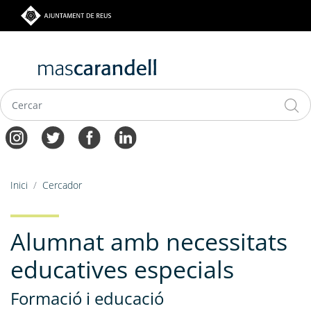
Vés
al
contingut
Navegació
Fil
Inici
Cercador
principal
d'ariadna
Alumnat amb necessitats
educatives especials
Formació i educació