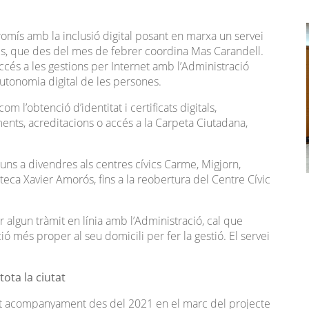
omís amb la inclusió digital posant en marxa un servei
s, que des del mes de febrer coordina Mas Carandell.
’accés a les gestions per Internet amb l’Administració
utonomia digital de les persones.
m l’obtenció d’identitat i certificats digitals,
ments, acreditacions o accés a la Carpeta Ciutadana,
luns a divendres als centres cívics Carme, Migjorn,
ioteca Xavier Amorós, fins a la reobertura del Centre Cívic
 algun tràmit en línia amb l’Administració, cal que
ció més proper al seu domicili per fer la gestió. El servei
tota la ciutat
est acompanyament des del 2021 en el marc del projecte