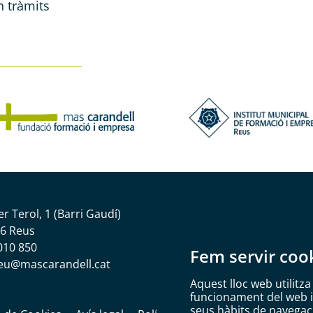
 tràmits
er Terol, 1 (Barri Gaudí)
6 Reus
010 850
Fem servir coo
eu@mascarandell.cat
Aquest lloc web utilitza
funcionament del web i m
seus hàbits de navegació