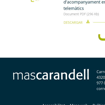
d'acompanyament en
telemàtics
Document PDF (296 Kb)
DESCARGAR
Carr
4320
977 
corr