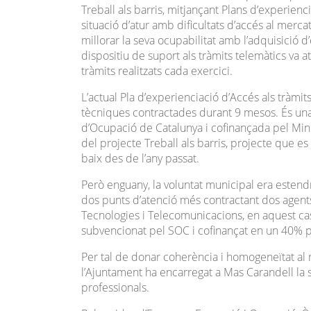
Treball als barris, mitjançant Plans d’experie
situació d’atur amb dificultats d’accés al mercat
millorar la seva ocupabilitat amb l’adquisició 
dispositiu de suport als tràmits telemàtics va 
tràmits realitzats cada exercici.
L’actual Pla d’experienciació d’Accés als tràm
tècniques contractades durant 9 mesos. És una
d’Ocupació de Catalunya i cofinançada pel Mini
del projecte Treball als barris, projecte que
baix des de l’any passat.
Però enguany, la voluntat municipal era estendre
dos punts d’atenció més contractant dos agents
Tecnologies i Telecomunicacions, en aquest ca
subvencionat pel SOC i cofinançat en un 40% p
Per tal de donar coherència i homogeneïtat al 
l’Ajuntament ha encarregat a Mas Carandell la
professionals.