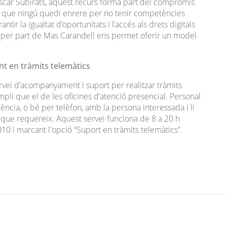
scar Subirats, aquest recurs forma part del compromís
lem que ningú quedi enrere per no tenir competències
ntir la igualtat d’oportunitats i l’accés als drets digitals
ei per part de Mas Carandell ens permet oferir un model
t en tràmits telemàtics
vei d’acompanyament i suport per realitzar tràmits
pli que el de les oficines d’atenció presencial. Personal
ncia, o bé per telèfon, amb la persona interessada i li
ts que requereix. Aquest servei funciona de 8 a 20 h
 010 i marcant l'opció “Suport en tràmits telemàtics”.