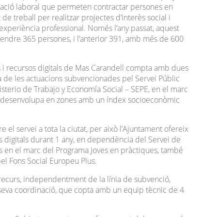
nciació laboral que permeten contractar persones en
 de treball per realitzar projectes d’interès social i
d’experiència professional. Només l’any passat, aquest
atendre 365 persones, i l’anterior 391, amb més de 600
its i recursos digitals de Mas Carandell compta amb dues
 de les actuacions subvencionades pel Servei Públic
sterio de Trabajo y Economía Social – SEPE, en el marc
 es desenvolupa en zones amb un índex socioeconòmic
 el servei a tota la ciutat, per això l’Ajuntament ofereix
 digitals durant 1 any, en dependència del Servei de
s en el marc del Programa Joves en pràctiques, també
el Fons Social Europeu Plus.
recurs, independentment de la línia de subvenció,
 seva coordinació, que copta amb un equip tècnic de 4