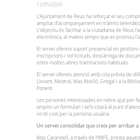
12/05/2026
L’Ajuntament de Reus ha reforçat el seu compr
ampliat d’acompanyament en tràmits telemàtic
L’objectiu és facilitar a la ciutadania de Reus l
electrònica, al mateix temps que es promou l’a
El servei ofereix suport presencial en gestions co
inscripcions i sol·licituds, descàrrega de docu
entre moltes altres tramitacions habituals.
El servei ofereix atenció amb cita prèvia de dil
Llevant, Mestral, Mas Abelló, Gregal i a la Bibl
Ponent.
Les persones interessades en rebre ajut per fer
omplin un formulari i se’ls citarà al punt d’aten
no té cost per la persona usuària.
Un servei consolidat que creix per arribar a 
Mas Carandell, a través de l’IMFE, presta aqu