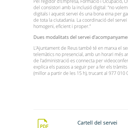
Pel regidor d’Empresa, Formació i Ocupació, Ò
del consistori amb la inclusió digital: “no vo
digitals i aquest servei és una bona eina per gara
de tota la ciutadania. La coordinació del serv
homogeni, eficient i proper.”
Dues modalitats del servei d’acompanyamen
L’Ajuntament de Reus també té en marxa el ser
telemàtics no presencial, amb un horari més am
de l’administració es connecta per videoconferè
explica els passos a seguir per a fer els tràmi
(millor a partir de les 15 h), trucant al 977 010
Cartell del servei