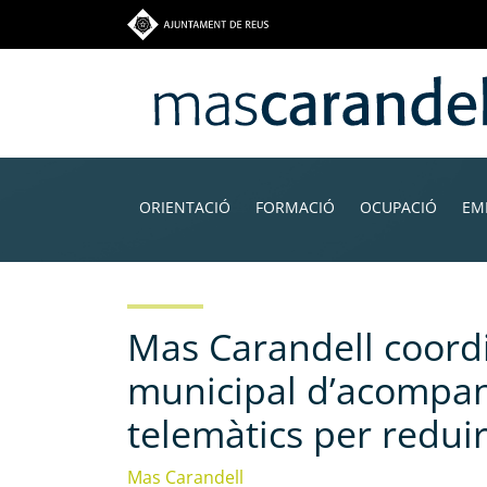
Vés
al
contingut
Navegació
principal
ORIENTACIÓ
FORMACIÓ
OCUPACIÓ
EM
Mas Carandell coordi
municipal d’acompa
telemàtics per reduir 
Mas Carandell