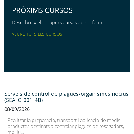
PRÒXIMS CURSOS
Descobreix els propers cursos que t’oferim.
VEURE TOTS ELS CURSOS
Serveis de control de plagues/organismes nocius
(SEA_C_001_4B)
08/09/2026
Realitzar la preparació, transport i aplicació de medis i
productes destinats a controlar plagues de rosegadors,
mol·lu…