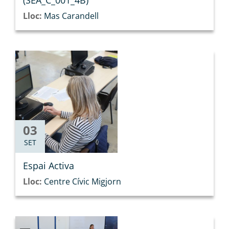
(SEA_C_001_4B)
Lloc:
Mas Carandell
03
SET
Espai Activa
Lloc:
Centre Cívic Migjorn