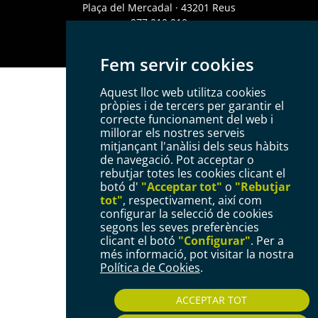
Plaça del Mercadal · 43201 Reus
977 010 010
ajuntament@reus.cat
|
reus.cat
Fem servir cookies
Aquest lloc web utilitza cookies
pròpies i de tercers per garantir el
correcte funcionament del web i
millorar els nostres serveis
mitjançant l'anàlisi dels seus hàbits
de navegació. Pot acceptar o
rebutjar totes les cookies clicant el
botó d'
"Acceptar tot"
o
"Rebutjar
tot"
, respectivament, així com
configurar la selecció de cookies
segons les seves preferències
clicant el botó
"Configurar"
. Per a
més informació, pot visitar la nostra
Política de Cookies
.
ACCEPTAR TOT