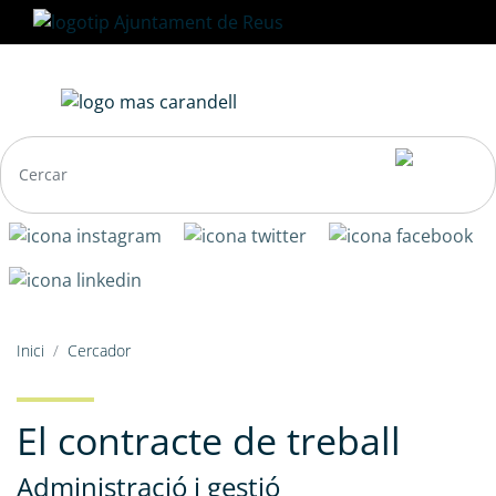
Vés
al
contingut
Navegació
Fil
Inici
Cercador
principal
d'ariadna
El contracte de treball
Administració i gestió