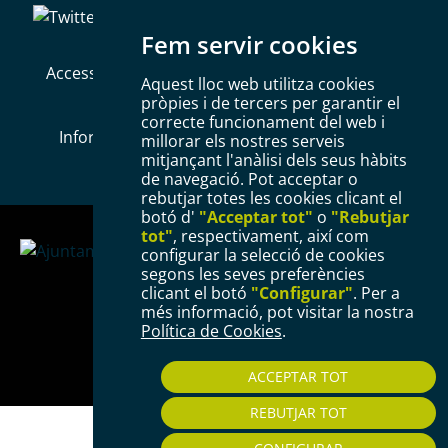
Fem servir cookies
Accessibilitat
Mapa web
Política de Cookies
Aquest lloc web utilitza cookies
pròpies i de tercers per garantir el
Avís legal
Política de privacitat
correcte funcionament del web i
Informació Bàsica RGPD
Configurar Cookies
millorar els nostres serveis
mitjançant l'anàlisi dels seus hàbits
de navegació. Pot acceptar o
rebutjar totes les cookies clicant el
botó d'
"Acceptar tot"
o
"Rebutjar
tot"
, respectivament, així com
configurar la selecció de cookies
segons les seves preferències
Plaça del Mercadal ·
clicant el botó
"Configurar"
. Per a
43201 Reus
més informació, pot visitar la nostra
977 010 010
Política de Cookies
.
ajuntament@reus.cat
|
reus.cat
ACCEPTAR TOT
REBUTJAR TOT