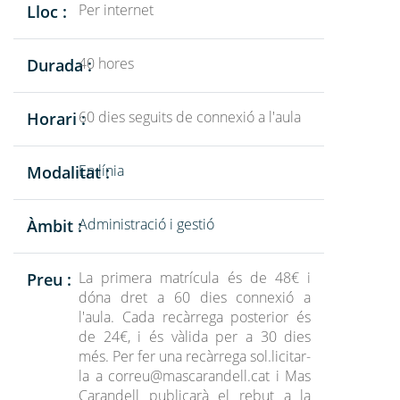
Per internet
Lloc :
40 hores
Durada :
60 dies seguits de connexió a l'aula
Horari :
En línia
Modalitat :
Administració i gestió
Àmbit :
La primera matrícula és de 48€ i
Preu :
dóna dret a 60 dies connexió a
l'aula. Cada recàrrega posterior és
de 24€, i és vàlida per a 30 dies
més. Per fer una recàrrega sol.licitar-
la a
correu@mascarandell.cat
i Mas
Carandell publicarà el rebut a la