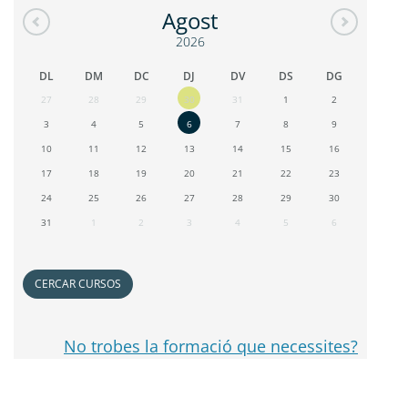
Agost
2026
DL
DM
DC
DJ
DV
DS
DG
27
28
29
30
31
1
2
3
4
5
6
7
8
9
10
11
12
13
14
15
16
17
18
19
20
21
22
23
24
25
26
27
28
29
30
31
1
2
3
4
5
6
CERCAR CURSOS
No trobes la formació que necessites?