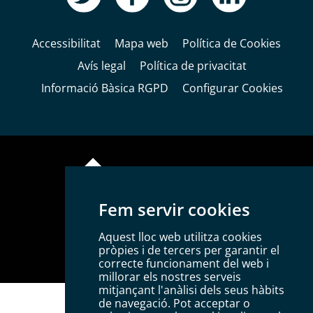
Accessibilitat
Mapa web
Política de Cookies
Avís legal
Política de privacitat
Informació Bàsica RGPD
Configurar Cookies
Fem servir cookies
Plaça del Mercadal · 43201 Reus
Aquest lloc web utilitza cookies
977 010 010
pròpies i de tercers per garantir el
ajuntament@reus.cat
|
reus.cat
correcte funcionament del web i
millorar els nostres serveis
mitjançant l'anàlisi dels seus hàbits
de navegació. Pot acceptar o