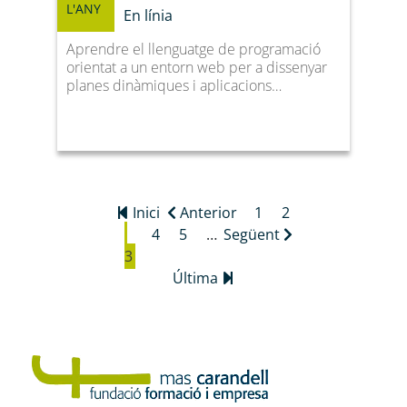
L'ANY
En línia
Aprendre el llenguatge de programació
orientat a un entorn web per a dissenyar
planes dinàmiques i aplicacions…
Primera
Inici
Pàgina
Anterior
Page
1
Page
2
Current
pàgina
Page
4
Page
5
anterior
…
Següent
Següent
3
page
pàgina
Última
Última
pàgina